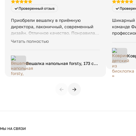
— 46 кг
Проверенный отзыв
Провере
Приобрели вешалку в приёмную
Шикарный 
директора, лаконичный, современный
команде Фи
дизайн. Отличное качество. Понравилась
профессио
оперативная работа менеджеров,
Читать полностью
отправляли с помощью транспортной
компании на Сахалин. Все пришло
Ков
оперативно, целое, отлично упаковано.
бер
Вешалка напольная forsty, 173 см,
Будем приобретать еще, всем
180
натуральное дерево
рекомендую.
←
→
МЫ НА СВЯЗИ