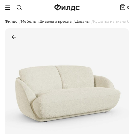
0
ойти
Филдс
Мебель
Диваны и кресла
Диваны
Кушетка из ткани бу