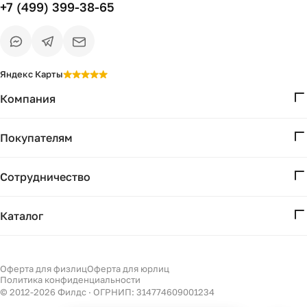
+7 (499) 399-38-65
Яндекс Карты
Компания
О нас
Покупателям
Проекты
Вопросы и ответы
Контакты
Сотрудничество
Доставка и оплата
Реквизиты
Дизайнерам
Получение и возврат
Каталог
Бизнесу
Акции
Мебель
Есть вопрос?
Подбор
Уточним детали
Светильники
Оферта для физлиц
Оферта для юрлиц
Филдс в Дзене ↗
и дальнейшие шаги
Политика конфиденциальности
Декор
© 2012-
2026
Филдс · ОГРНИП: 314774609001234