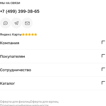
МЫ НА СВЯЗИ
+7 (499) 399-38-65
Яндекс Карты
Компания
О нас
Покупателям
Проекты
Вопросы и ответы
Контакты
Сотрудничество
Доставка и оплата
Реквизиты
Дизайнерам
Получение и возврат
Каталог
Бизнесу
Акции
Мебель
Есть вопрос?
Подбор
Уточним детали
Светильники
Оферта для физлиц
Оферта для юрлиц
Филдс в Дзене ↗
и дальнейшие шаги
Политика конфиденциальности