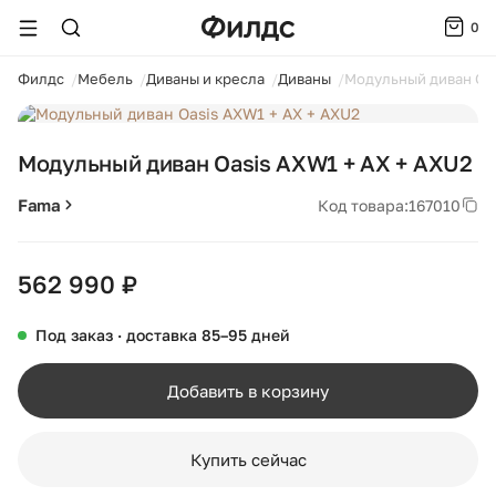
0
ойти
Филдс
Мебель
Диваны и кресла
Диваны
Модульный диван Oas
1 / 2
Модульный диван Oasis AXW1 + AX + AXU2
Fama
Код товара:
167010
562 990 ₽
Под заказ · доставка 85–95 дней
Добавить в корзину
Купить сейчас