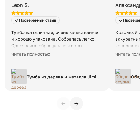
Leon S.
Александ
Проверенный отзыв
Провере
Тумбочка отличная, очень качественная
Красивый с
и хорошо упакована. Собралась легко.
аккуратных
Однозначно обращусь повторно.
консоли в 
Доставка быстрее плановой даты. Работа
Доставили 
Читать полностью
Читать пол
менеджеров тоже отличная - отвечали
винта. Кон
быстро и по делу
ноги из то
Винты в м
Тумба из дерева и металла Jimi
Обе
проемы с р
единый размер зеленый
- бархат л
касание, н
ткани.
←
→