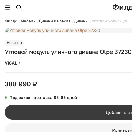
ойти
Филдс
Мебель
Диваны и кресла
Диваны
Угловой модуль улич
1 / 13
Новинка
Угловой модуль уличного дивана Olpe 37230
VICAL
388 990 ₽
Под заказ · доставка 85–95 дней
Добавить в
Купить с