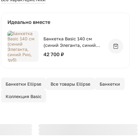
Идеально вместе
Банкетка Basic 140 см
(синий Элеганта, синий
Добавить 
Рио, дуб)
42 700 ₽
Банкетки Ellipse
Все товары Ellipse
Банкетки
Коллекция Basic