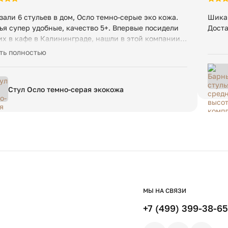
зали 6 стульев в дом, Осло темно-серые эко кожа.
Шикар
ья супер удобные, качество 5+. Впервые посидели
Доста
их в кафе в Калининграде, нашли в этой компании,
али скидку, лояльные ребята!
ть полностью
Стул Осло темно-серая экокожа
МЫ НА СВЯЗИ
+7 (499) 399-38-65