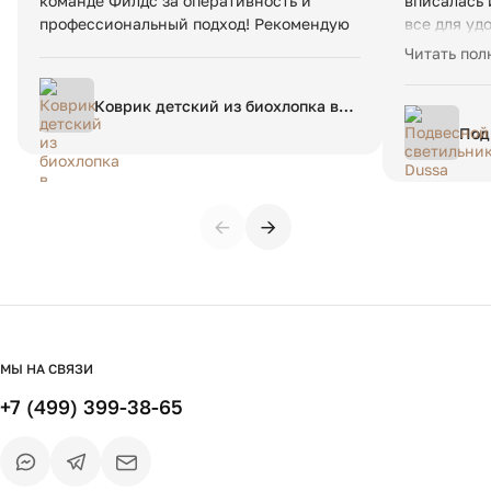
команде Филдс за оперативность и
вписалась 
профессиональный подход! Рекомендую
все для уд
удобная к
Читать пол
скидка. За
вопрос к т
Коврик детский из биохлопка в
берберском стиле Dybala 120 x
Под
180 см разноцветный
зол
←
→
МЫ НА СВЯЗИ
+7 (499) 399-38-65