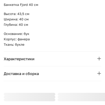
Банкетка Fjord 40 см
Высота: 43,5 см
Ширина: 40 см
Глубина: 40 см
Основание: бук
Корпус: фанера
Ткань: букле
Характеристики
Основные характеристики
Доставка и сборка
Бренд:
Ellipse
Москва и область
Страна бренда:
Россия
Подушки, вазы, свечи — от 1490 ₽;
Стулья, пуфы, вешалки — от 1990 ₽;
Коллекция:
Fjord
Комоды, шкафы, стеллажи — от 3990 ₽.