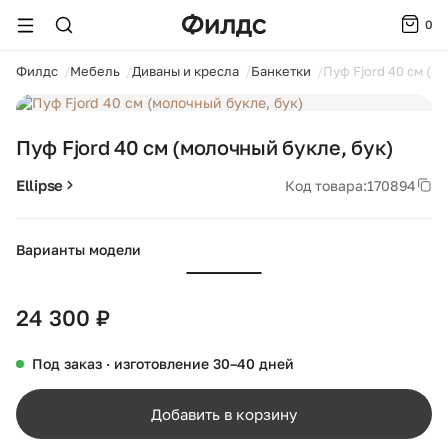
0
ойти
Филдс
Мебель
Диваны и кресла
Банкетки
Пуф Fjord 40 см (м
1 / 2
Пуф Fjord 40 см (молочный букле, бук)
Ellipse
Код товара:
170894
Варианты модели
+44
24 300 ₽
Под заказ · изготовление 30–40 дней
Добавить в корзину