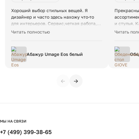
Хороший выбор стильных вещей. Я
Прекрасны
дизайнер и часто здесь нахожу что-то
ассортимен
для интерьеров. Сервис,четкая работа,
и стулья. 
доставка-все отлично. Рекомендую!
Теперь о с
Читать полностью
Читать пол
Недавно вот такой светильник привезли-
приветливы
оригинальный, топчик👍
подход ин
также прив
Абажур Umage Eos белый
Обе
стоит расс
раз
доставки. 
месяца. Ст
здесь, кон
←
→
итальянск
ковидные к
по отзывам
обещанные
Еще один н
не дозвони
звонка маг
МЫ НА СВЯЗИ
правда не 
+7 (499) 399-38-65
менее я оч