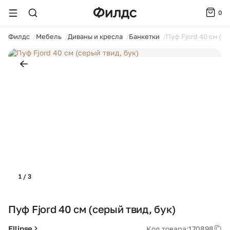
0
ойти
Филдс
Мебель
Диваны и кресла
Банкетки
Пуф Fjord 40 см (се
1 / 3
Пуф Fjord 40 см (серый твид, бук)
Ellipse
Код товара:
170898