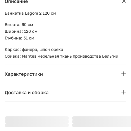
Описание
Банкетка Lagom 2 120 см
Высота: 60 см
Ширина: 120 см
Глубина: 51 см
Каркас: фанера, шпон ореха
Обивка: Nantes мебельная ткань производства Бельгии
Характеристики
Основные характеристики
Доставка и сборка
Бренд:
Ellipse
Москва и область
Страна бренда:
Россия
Подушки, вазы, свечи — от 1490 ₽;
Стулья, пуфы, вешалки — от 1990 ₽;
Коллекция:
Lagom
Комоды, шкафы, стеллажи — от 3990 ₽.