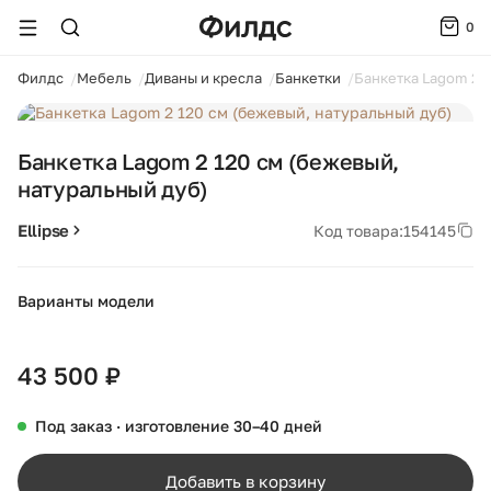
0
ойти
Филдс
Мебель
Диваны и кресла
Банкетки
Банкетка Lagom 2 1
1 / 3
Банкетка Lagom 2 120 см (бежевый,
натуральный дуб)
Ellipse
Код товара:
154145
Варианты модели
+46
43 500 ₽
Под заказ · изготовление 30–40 дней
Добавить в корзину