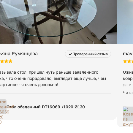
Скачать
↗
ьяна Румянцева
mav
Проверенный отзыв
азывала стол, пришел чуть раньше заявленного
Ожид
ка, что очень порадовало, выглядит еще лучше, чем
ковр
картинке - я очень довольна!
да и
неск
Чита
Стол обеденный DT16069 /1020 Ø130