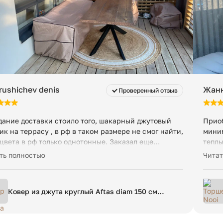
rushichev denis
Жанн
Проверенный отзыв
ание доставки стоило того, шакарный джутовый
Приоб
ик на террасу , в рф в таком размере не смог найти,
миним
 цвета в рф только однотонные. Заказал еще
теплы
олько в дом. Спасибо!
регул
ть полностью
Читат
срок,
Ковер из джута круглый Aftas diam 150 см
бежевый