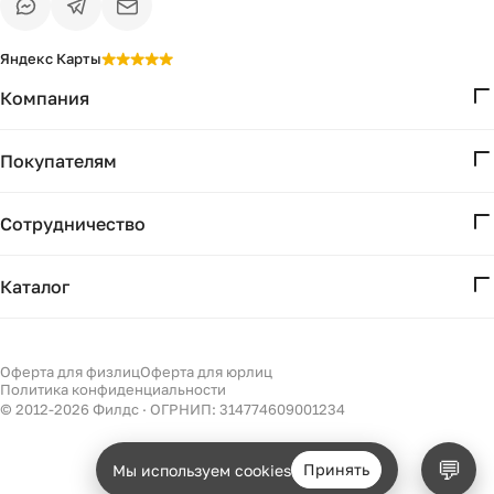
Яндекс Карты
Компания
О нас
Покупателям
Проекты
Вопросы и ответы
Контакты
Сотрудничество
Доставка и оплата
Реквизиты
Дизайнерам
Получение и возврат
Каталог
Бизнесу
Акции
Мебель
Есть вопрос?
Подбор
Уточним детали
Светильники
Оферта для физлиц
Оферта для юрлиц
Филдс в Дзене ↗
и дальнейшие шаги
Политика конфиденциальности
Декор
© 2012-
2026
Филдс · ОГРНИП: 314774609001234
Бренды
💬
Принять
Мы используем cookies