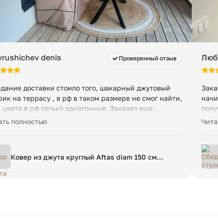
rushichev denis
Люб
Проверенный отзыв
дание доставки стоило того, шакарный джутовый
Зака
рик на террасу , в рф в таком размере не смог найти,
начи
и цвета в рф только однотонные. Заказал еще
полу
колько в дом. Спасибо!
Шика
ать полностью
Чита
реко
поку
Ковер из джута круглый Aftas diam 150 см
бежевый