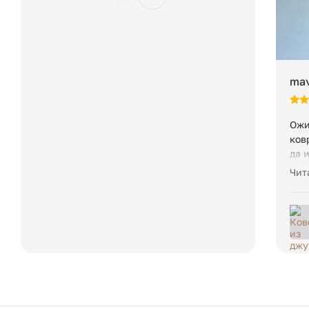
mav
Ожи
ков
да 
нес
Чит