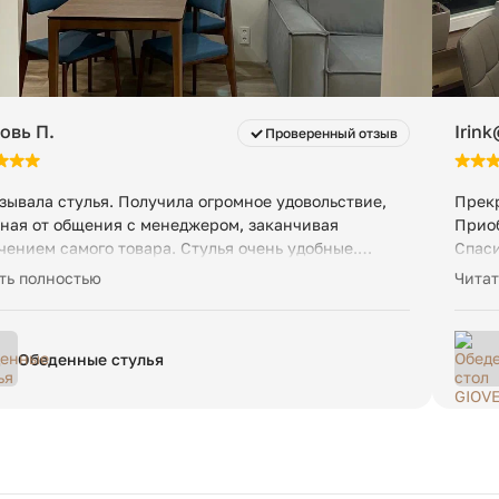
овь П.
Irin
Проверенный отзыв
зывала стулья. Получила огромное удовольствие,
Прекр
ная от общения с менеджером, заканчивая
Приоб
чением самого товара. Стулья очень удобные.
Спаси
рно вписались в интерьер. С удовольствием
приве
ть полностью
Читат
мендую Филдс. Сама буду возвращаться сюда за
индив
пками!
корре
сроки
Обеденные стулья
пришл
местн
каник
практ
один 
после