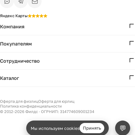
Яндекс Карты
Компания
О нас
Покупателям
Проекты
Вопросы и ответы
Контакты
Сотрудничество
Доставка и оплата
Реквизиты
Дизайнерам
Получение и возврат
Каталог
Бизнесу
Акции
Мебель
Есть вопрос?
Подбор
Уточним детали
Светильники
Оферта для физлиц
Оферта для юрлиц
Филдс в Дзене ↗
и дальнейшие шаги
Политика конфиденциальности
Декор
© 2012-
2026
Филдс · ОГРНИП: 314774609001234
Бренды
💬
Принять
Мы используем cookies