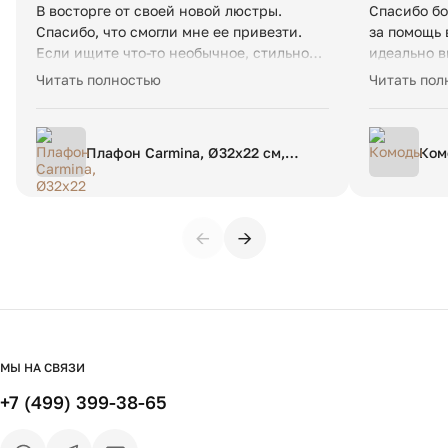
В восторге от своей новой люстры.
Спасибо б
Спасибо, что смогли мне ее привезти.
за помощь 
Если ищите что-то необычное, стильное,
идеально в
а также высокую
качество м
Читать полностью
Читать пол
клиентоориентированность, вам сюда.
исполнен к
качественн
по срокам 
Плафон Carmina, Ø32х22 см,
Ком
критичные
розовый
компанию.
←
→
МЫ НА СВЯЗИ
+7 (499) 399-38-65