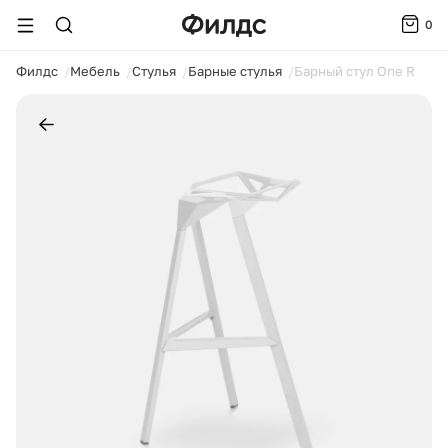
0
ойти
Филдс
Мебель
Стулья
Барные стулья
Барный стул One R