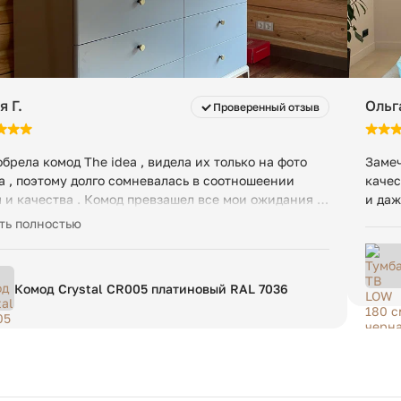
 Г.
Ольг
Проверенный отзыв
брела комод The idea , видела их только на фото
Замеч
а , поэтому долго сомневалась в соотношеении
качес
 и качества . Комод превзашел все мои ожидания !
и даж
лый , добротный , с прекрасным стилем и
ть полностью
ственными полозьями для ящиков. Спасибо
зину и производителю.
Комод Crystal CR005 платиновый RAL 7036