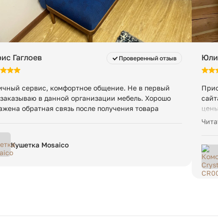
37 кг
ис Гаглоев
Юлия
Проверенный отзыв
ичный сервис, комфортное общение. Не в первый
Прио
 заказываю в данной организации мебель. Хорошо
сайт
ажена обратная связь после получения товара
цены
Тяже
Чита
каче
мага
Кушетка Mosaico