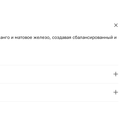
манго и матовое железо, создавая сбалансированный и
VICAL
STOW
Испания
65