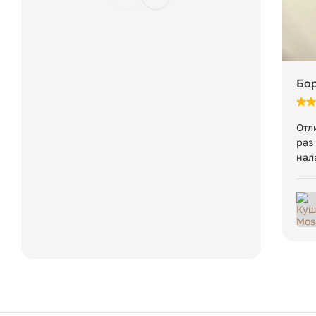
Вес в упаковке:
Бор
Отл
раз
нал