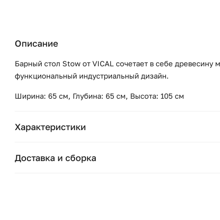
Описание
Барный стол Stow от VICAL сочетает в себе древесину 
функциональный индустриальный дизайн.
Ширина: 65 см, Глубина: 65 см, Высота: 105 см
Характеристики
Бренд:
Доставка и сборка
Коллекция:
Москва и область
Подушки, вазы, свечи — от 1490 ₽;
Страна бренда:
Стулья, пуфы, вешалки — от 1990 ₽;
Ширина (см):
Комоды, шкафы, стеллажи — от 3990 ₽.