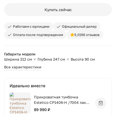
Купить сейчас
Работаем с юрлицами
Официальный дилер
Оплата после подтверждения
5,0
196 отзывов
Габариты модели
Ширина 212 см
Глубина 247 см
Высота 90 см
Все характеристики
Идеально вместе
Прикроватная тумбочка
Estetico CP1406-H /7004 лак
Добавит
RAL7035 жемчужно-серая
89 990 ₽