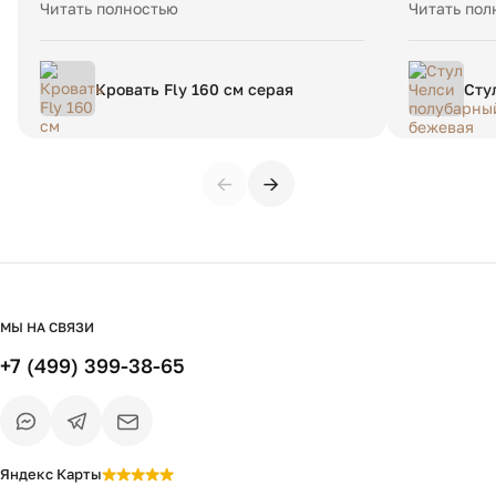
договаривались, получили мебель.
деловыми л
Читать полностью
Читать пол
Мебель классная! Производство наше!
не возникло
Брали одну спальню Bragin Ds, другую-
меру жестк
The Idea. Прям, кайфую от мебели.
🙏🏼
Кровать Fly 160 см серая
Сту
Благодарю компанию за работу и заботу
тка
о клиенте🤍
(ор
см
←
→
МЫ НА СВЯЗИ
+7 (499) 399-38-65
Яндекс Карты