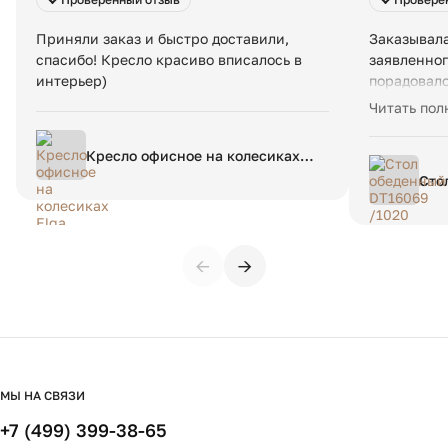
Приняли заказ и быстро доставили,
Заказывала
спасибо! Кресло красиво вписалось в
заявленног
интерьер)
порадовало
картинке -
Читать пол
Кресло офисное на колесиках
Elga единый размер бежевый
Сто
Ø13
←
→
МЫ НА СВЯЗИ
+7 (499) 399-38-65