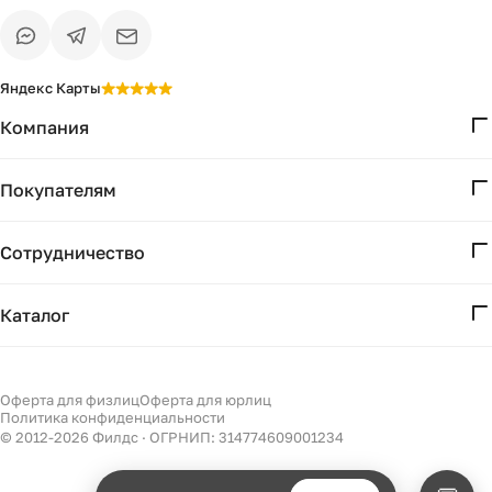
Яндекс Карты
Компания
О нас
Покупателям
Проекты
Вопросы и ответы
Контакты
Сотрудничество
Доставка и оплата
Реквизиты
Дизайнерам
Получение и возврат
Каталог
Бизнесу
Акции
Мебель
Есть вопрос?
Подбор
Уточним детали
Светильники
Оферта для физлиц
Оферта для юрлиц
Филдс в Дзене ↗
и дальнейшие шаги
Политика конфиденциальности
Декор
© 2012-
2026
Филдс · ОГРНИП: 314774609001234
Бренды