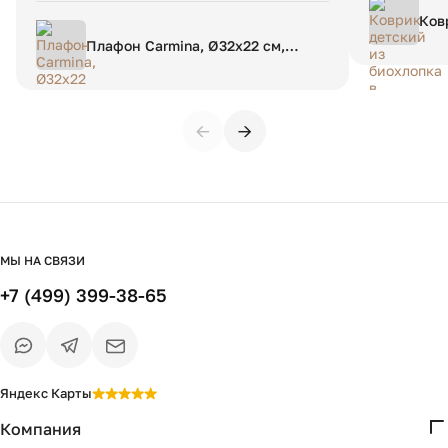
Ков
бер
Плафон Carmina, Ø32х22 см,
180
розовый
←
→
МЫ НА СВЯЗИ
+7 (499) 399-38-65
Яндекс Карты
Компания