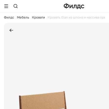
ойти
Филдс
Мебель
Кровати
Кровать Elan из шпона и массива ореха