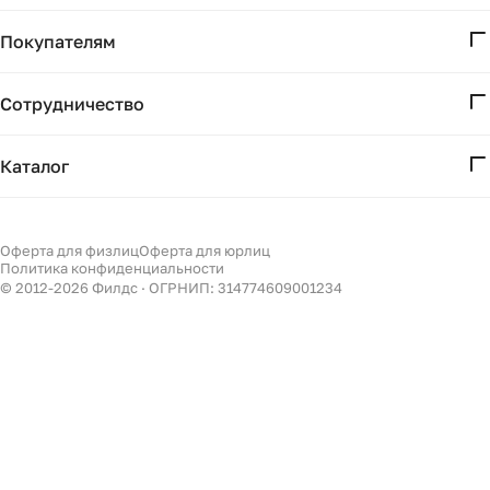
О нас
Покупателям
Проекты
Вопросы и ответы
Контакты
Сотрудничество
Доставка и оплата
Реквизиты
Дизайнерам
Получение и возврат
Каталог
Бизнесу
Акции
Мебель
Подбор
Светильники
Оферта для физлиц
Оферта для юрлиц
Филдс в Дзене ↗
Политика конфиденциальности
Декор
© 2012-
2026
Филдс · ОГРНИП: 314774609001234
Бренды