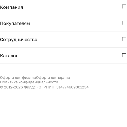
Компания
О нас
Покупателям
Проекты
Вопросы и ответы
Контакты
Сотрудничество
Доставка и оплата
Реквизиты
Дизайнерам
Получение и возврат
Каталог
Бизнесу
Акции
Мебель
Подбор
Светильники
Оферта для физлиц
Оферта для юрлиц
Филдс в Дзене ↗
Политика конфиденциальности
Декор
© 2012-
2026
Филдс · ОГРНИП: 314774609001234
Бренды