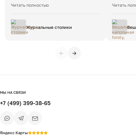
и ковру. Устойчивый, удобный – просто
оперативна
Читать полностью
Читать пол
находка для гостиной. Очень довольны
отправлял
покупкой, рекомендуем данный магазин.
компании н
оперативно
Журнальные столики
Веша
Будем прио
нат
рекоменду
←
→
МЫ НА СВЯЗИ
+7 (499) 399-38-65
Яндекс Карты