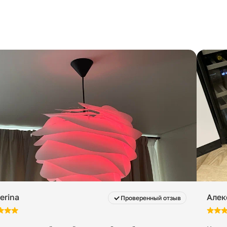
erina
Алек
Проверенный отзыв