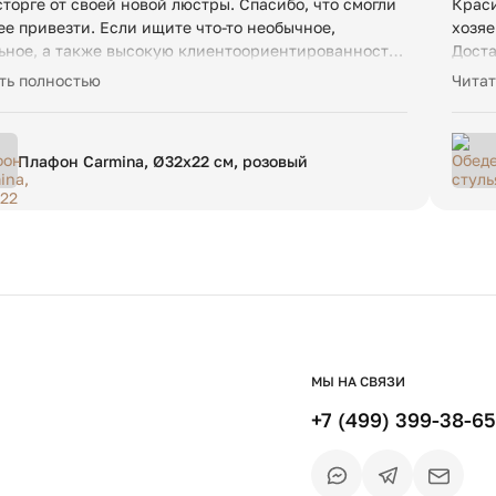
сторге от своей новой люстры. Спасибо, что смогли
Краси
ее привезти. Если ищите что-то необычное,
хозяе
ьное, а также высокую клиентоориентированность,
Доста
сюда.
Конст
ть полностью
Читат
профи
встро
барха
Плафон Carmina, Ø32х22 см, розовый
особе
МЫ НА СВЯЗИ
+7 (499) 399-38-65