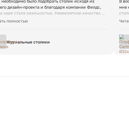
 необходимо было подобрать столик исходя из
В во
его дизайн-проекта и благодаря компании Филдс,
мне 
а идея стала реальностью. Невероятное качество и
стил
сота 😍 и порадовала скорость доставки в
вам 
ать полностью
Чита
осибирск
Журнальные столики