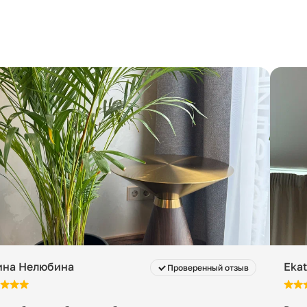
бук
 с момента готовности к отгрузке. После этого
нимальная стоимость — 200 ₽ в сутки за заказ, даже
100
45
150
95 кг
ина Нелюбина
Ekat
Проверенный отзыв