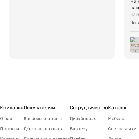
Нам
наш
наш
кра
Чит
Нов
Компания
Покупателям
Сотрудничество
Каталог
О нас
Вопросы и ответы
Дизайнерам
Мебель
Проекты
Доставка и оплата
Бизнесу
Светильники
Контакты
Получение и возврат
Подбор
Декор