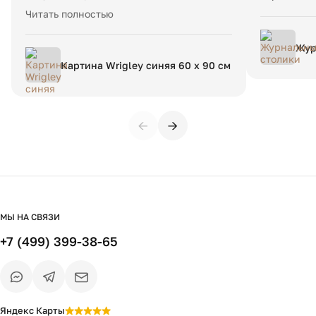
декора, наслаждаюсь! Благодарю за
Читать полностью
оперативную и вежливую работу на
доверии!
Жур
Картина Wrigley синяя 60 x 90 см
←
→
МЫ НА СВЯЗИ
+7 (499) 399-38-65
Яндекс Карты