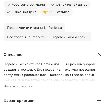
Работаем с юрлицами
Официальный дилер
Финальная цена
5,0
196 отзывов
Подсвечники и свечи La Redoute
Все товары La Redoute
Подсвечники и свечи
Описание
Подсвечник из стекла Carsa с изящным резным узором
создает атмосферу. Его прозрачная текстура позволяет
свету мягко рассеиваться. Находясь на столе во время
ужина или в качестве декора, он сочетается с другими
моделями из коллекции для создания уникальной
Читать полностью
атмосферы.
Описание
Характеристики