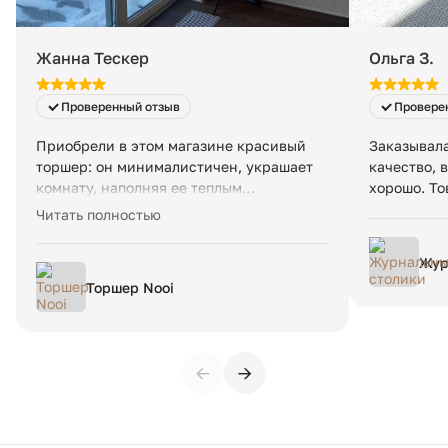
Жанна Тескер
Ольга З.
Проверенный отзыв
Провере
Приобрели в этом магазине красивый
Заказывала
торшер: он минималистичен, украшает
качество, 
комнату, наполняя ее теплым
хорошо. То
рассеянным светом. Яркость можно
Читать полностью
регулировать. Есть инструкция по
сборке. Доставили в срок, работают
Жур
профессионалы.
Торшер Nooi
←
→