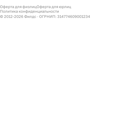
Светильники
Оферта для физлиц
Оферта для юрлиц
Филдс в Дзене ↗
Политика конфиденциальности
Декор
© 2012-
2026
Филдс · ОГРНИП: 314774609001234
Бренды