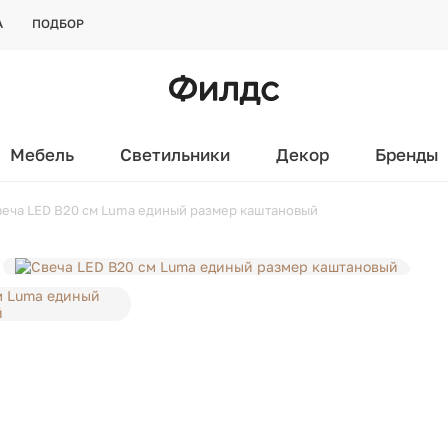
А
ПОДБОР
Мебель
Светильники
Декор
Бренды
веча LED В20 см Luma единый размер каштановый