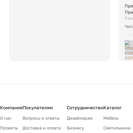
Пре
При
Спа
при
Чит
инд
кор
сро
при
мес
кан
пра
оди
пос
пра
дов
чем
и т
Компания
Покупателям
Сотрудничество
Каталог
пре
О нас
Вопросы и ответы
Дизайнерам
Мебель
раз
сей
Проекты
Доставка и оплата
Бизнесу
Светильники
пот