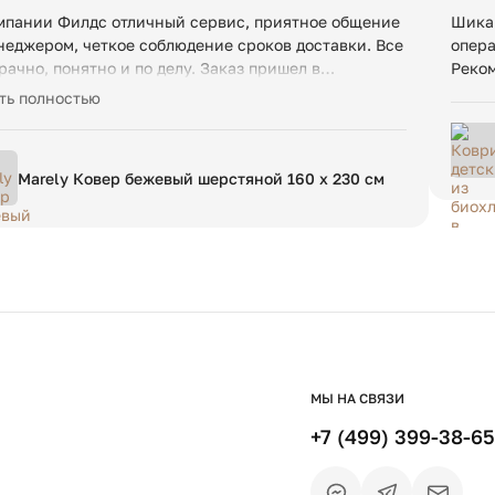
мпании Филдс отличный сервис, приятное общение
Шика
неджером, четкое соблюдение сроков доставки. Все
опера
рачно, понятно и по делу. Заказ пришел в
Реко
пречном качестве. Рекомендуем!
ть полностью
Marely Ковер бежевый шерстяной 160 х 230 см
МЫ НА СВЯЗИ
+7 (499) 399-38-65