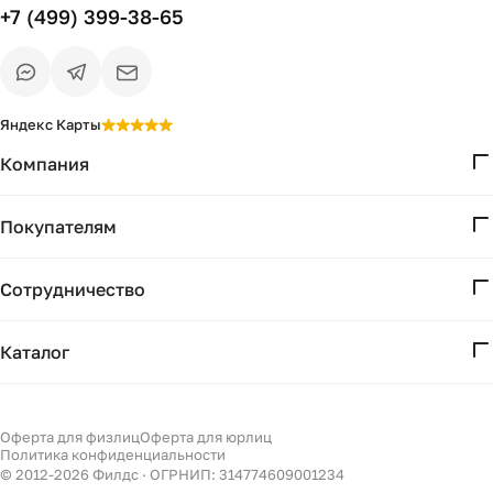
+7 (499) 399-38-65
Яндекс Карты
Компания
О нас
Покупателям
Проекты
Вопросы и ответы
Контакты
Сотрудничество
Доставка и оплата
Реквизиты
Дизайнерам
Получение и возврат
Каталог
Бизнесу
Акции
Мебель
Подбор
Светильники
Оферта для физлиц
Оферта для юрлиц
Филдс в Дзене ↗
Есть вопрос?
Политика конфиденциальности
Декор
Уточним детали
© 2012-
2026
Филдс · ОГРНИП: 314774609001234