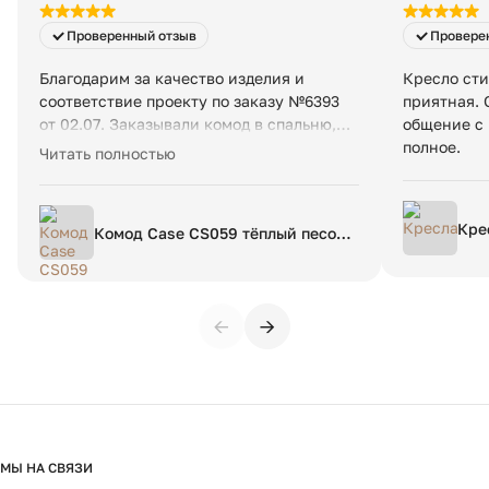
Проверенный отзыв
Провере
Благодарим за качество изделия и
Кресло сти
соответствие проекту по заказу №6393
приятная. 
от 02.07. Заказывали комод в спальню,
общение с 
собирал сам, так как в сборке все
полное.
Читать полностью
максимально просто.
Кре
Комод Case CS059 тёплый песок
WSP 083
←
→
МЫ НА СВЯЗИ