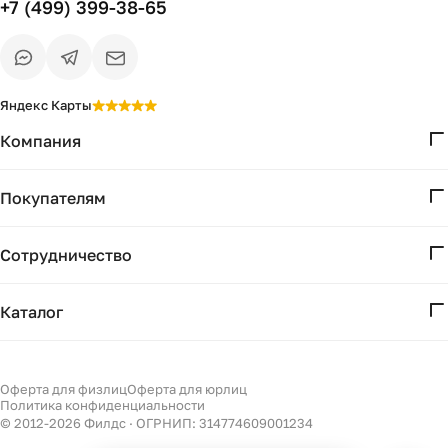
+7 (499) 399-38-65
Яндекс Карты
Компания
О нас
Покупателям
Проекты
Вопросы и ответы
Контакты
Сотрудничество
Доставка и оплата
Реквизиты
Дизайнерам
Получение и возврат
Каталог
Бизнесу
Акции
Мебель
Есть вопрос?
Подбор
Уточним детали
Светильники
Оферта для физлиц
Оферта для юрлиц
Филдс в Дзене ↗
и дальнейшие шаги
Политика конфиденциальности
Декор
© 2012-
2026
Филдс · ОГРНИП: 314774609001234
Бренды