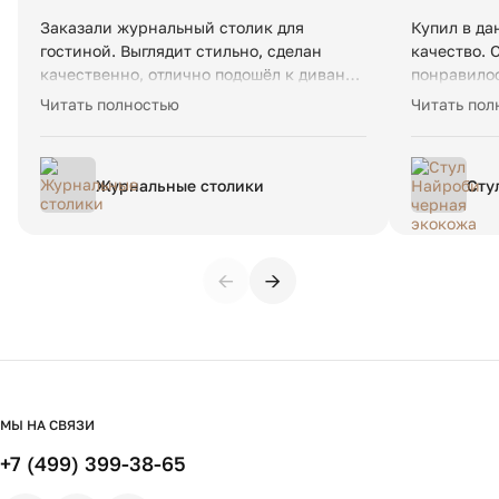
Заказали журнальный столик для
Купил в да
гостиной. Выглядит стильно, сделан
качество. 
качественно, отлично подошёл к дивану
понравилос
и ковру. Устойчивый, удобный – просто
изготовлен
Читать полностью
Читать пол
находка для гостиной. Очень довольны
Общение ле
покупкой, рекомендуем данный магазин.
быстро, на
отвечают. 
Журнальные столики
Сту
замечаний:
нож
проверять 
винт 2. Пр
указали но
←
→
побегать, 
остальном 
еще
МЫ НА СВЯЗИ
+7 (499) 399-38-65