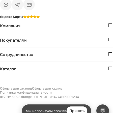
Яндекс Карты
Компания
О нас
Покупателям
Проекты
Вопросы и ответы
Контакты
Сотрудничество
Доставка и оплата
Реквизиты
Дизайнерам
Получение и возврат
Каталог
Бизнесу
Акции
Мебель
Есть вопрос?
Подбор
Уточним детали
Светильники
Оферта для физлиц
Оферта для юрлиц
Филдс в Дзене ↗
и дальнейшие шаги
Политика конфиденциальности
Декор
© 2012-
2026
Филдс · ОГРНИП: 314774609001234
Бренды
💬
Принять
Мы используем cookies