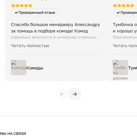
Проверенный отзыв
Провере
Спасибо большое менеджеру Александру
Тумбочка о
за помощь в подборе комода! Комод
и хорошо у
идеально вписался в интерьер спальни,
Однозначно
качество материалов отличное,
Доставка б
Читать полностью
Читать пол
исполнен комод также очень
менеджеров
качественно. Были небольшие задержки
быстро и п
по срокам изготовления, но в целом не
Комоды
Тум
критичные. Рекомендую данную
еди
компанию.
←
→
МЫ НА СВЯЗИ