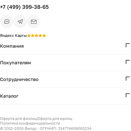
+7 (499) 399-38-65
Яндекс Карты
Компания
О нас
Покупателям
Проекты
Вопросы и ответы
Контакты
Сотрудничество
Доставка и оплата
Реквизиты
Дизайнерам
Получение и возврат
Каталог
Бизнесу
Акции
Мебель
Есть вопрос?
Подбор
Уточним детали
Светильники
Оферта для физлиц
Оферта для юрлиц
Филдс в Дзене ↗
и дальнейшие шаги
Политика конфиденциальности
Декор
© 2012-
2026
Филдс · ОГРНИП: 314774609001234