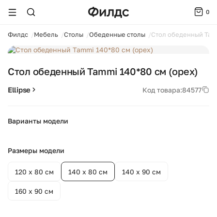
0
ойти
Филдс
Мебель
Столы
Обеденные столы
Стол обеденный Tamm
1 / 4
Стол обеденный Tammi 140*80 см (орех)
Ellipse
Код товара:
84577
Варианты модели
+2
Размеры модели
120 х 80 см
140 х 80 см
140 х 90 см
160 х 90 см