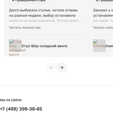
Проверенный отзыв
Провере
Долго выбирала стулья, читала отзывы
Заказал у 
на разные модели, выбор остановила
установлен
именно на этом варианте. Стулья очень
на связи, 
красивые, удобные, сидеть комфортно. А
доставки и
Читать полностью
Читать пол
самое главное, стулья не требуют
понравилос
сборки. В общем, покупкой очень
большое!!!
довольна и рекомендую от души) ФИЛДС
Стул Skip складной венге
Ком
спасибо Вам!
←
→
МЫ НА СВЯЗИ
+7 (499) 399-38-65