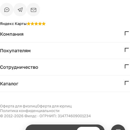
Яндекс Карты
Компания
О нас
Покупателям
Проекты
Вопросы и ответы
Контакты
Сотрудничество
Доставка и оплата
Реквизиты
Дизайнерам
Получение и возврат
Каталог
Бизнесу
Акции
Мебель
Есть вопрос?
Подбор
Уточним детали
Светильники
Оферта для физлиц
Оферта для юрлиц
Филдс в Дзене ↗
и дальнейшие шаги
Политика конфиденциальности
Декор
© 2012-
2026
Филдс · ОГРНИП: 314774609001234
Бренды