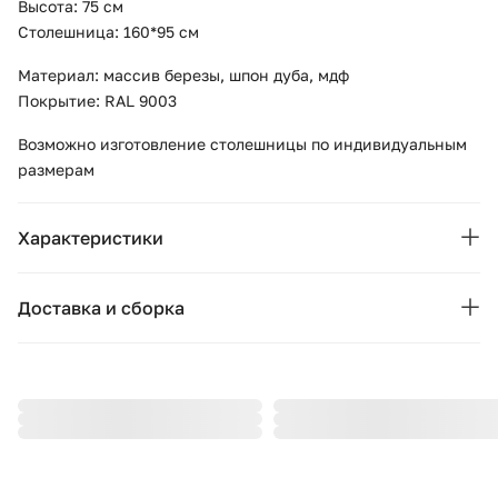
Высота: 75 см
Столешница: 160*95 см
Материал: массив березы, шпон дуба, мдф
Покрытие: RAL 9003
Возможно изготовление столешницы по индивидуальным
размерам
Характеристики
Основные характеристики
Доставка и сборка
Бренд:
Ellipse
Москва и область
Страна бренда:
Россия
Подушки, вазы, свечи — от 1490 ₽;
Стулья, пуфы, вешалки — от 1990 ₽;
Коллекция:
Type
Комоды, шкафы, стеллажи — от 3990 ₽.
Цвет:
белый
Стоимость рассчитывается в зависимости от габаритов