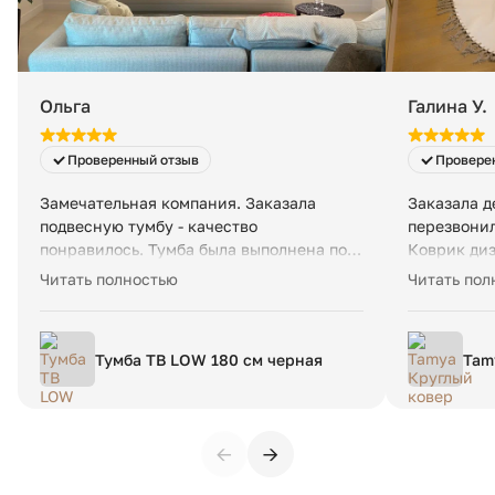
стоимость — 200 ₽ в сутки за заказ, даже если товар
занимает менее 1 м³.
Ольга
Галина У.
Проверенный отзыв
Провере
Замечательная компания. Заказала
Заказала д
подвесную тумбу - качество
перезвонил
понравилось. Тумба была выполнена под
Коврик диз
заказ и даже раньше оговоренного
качества. 
Читать полностью
Читать пол
срока. Спасибо!
в машинке.
моменты пр
отвечают б
Тумба ТВ LOW 180 см черная
Tam
хло
120
←
→