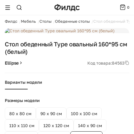
0
ойти
Филдс
Мебель
Столы
Обеденные столы
Стол обеденный Type
1 / 4
Стол обеденный Type овальный 160*95 см
(белый)
Ellipse
Код товара:
84563
Варианты модели
+2
Размеры модели
80 х 80 см
90 х 90 см
100 х 100 см
110 х 110 см
120 х 120 см
140 х 90 см