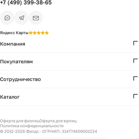
+7 (499) 399-38-65
Яндекс Карты
Компания
О нас
Покупателям
Проекты
Вопросы и ответы
Контакты
Сотрудничество
Доставка и оплата
Реквизиты
Дизайнерам
Получение и возврат
Каталог
Бизнесу
Акции
Мебель
Есть вопрос?
Подбор
Уточним детали
Светильники
Оферта для физлиц
Оферта для юрлиц
Филдс в Дзене ↗
и дальнейшие шаги
Политика конфиденциальности
Декор
© 2012-
2026
Филдс · ОГРНИП: 314774609001234
Бренды