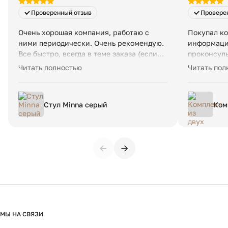
Проверенный отзыв
Провере
Очень хорошая компания, работаю с
Покупал ко
ними периодически. Очень рекомендую.
информацию
Все быстро, всегда в теме заказа (если
проконсуль
под заказ что-то), доставка вовремя и
параметры 
Читать полностью
Читать пол
четко. Возят мой любимый испанский
соответств
бренд La Forma. Очень достойная и
была осуще
удобная мебель, особенно стулья и
Рекоменду
Стул Minna серый
Ком
кресла.
тка
раз
←
→
МЫ НА СВЯЗИ