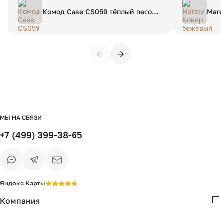
Комод Case CS059 тёплый песок
Mar
WSP 083
160
←
→
МЫ НА СВЯЗИ
+7 (499) 399-38-65
Яндекс Карты
Компания
О нас