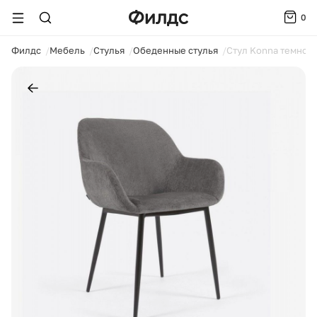
0
ойти
Филдс
Мебель
Стулья
Обеденные стулья
Стул Konna темно-