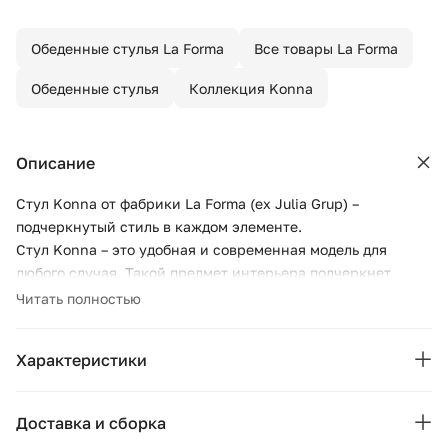
Обеденные стулья La Forma
Все товары La Forma
Обеденные стулья
Коллекция Konna
Описание
Стул Konna от фабрики La Forma (ex Julia Grup) –
подчеркнутый стиль в каждом элементе.
Стул Konna – это удобная и современная модель для
любого случая. Такой предмет интерьера подчеркнет
стиль вашей кухни, обеспечит комфорт, необходимый для
Читать полностью
долгого обеда. Разместите несколько стульев Konna
вокруг красивого обеденного стола и вы восхититесь от
Характеристики
общего вида!
Стул сборный. Каркас изготовлен из стали для полной
Бренд:
La Forma
стабильности. Сталь окрашена в черный цвет матовой
Доставка и сборка
порошковой краской.
Коллекция:
Konna