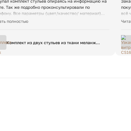
упал комплект стульев опираясь на информацию на
Зака
те. Так же подробно проконсультировали по
поку
ефону. Все параметры (цвет/качество/ материал)
всё 
тветствовали ожиданиям. Доставка была
изго
ать полностью
Чита
ществлена во время. Рекомендую.
Комплект из двух стульев из ткани меланж
Nordie единый размер каштановый