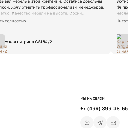
зывал мебель в этой компании. Остались довольны
Уютно
пкой. Хочу отметить профессионализм менеджеров,
Филдс
чётко. Качество мебели на высоте. Сроки
насла
товления не нарушили. Рекомендую компанию!
работ
ть полностью
Читат
Узкая витрина CS164/2
МЫ НА СВЯЗИ
+7 (499) 399-38-65