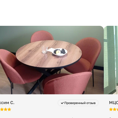
 с момента готовности к отгрузке. После этого
нимальная стоимость — 200 ₽ в сутки за заказ, даже
1 шт
60 х 62 х 79 см
6 кг
сим С.
МЦО
Проверенный отзыв