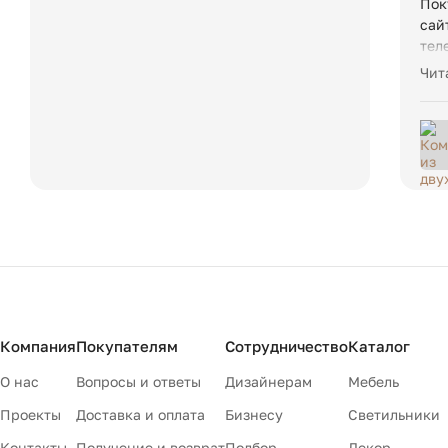
Пок
сай
тел
соо
Чит
осу
Компания
Покупателям
Сотрудничество
Каталог
О нас
Вопросы и ответы
Дизайнерам
Мебель
Проекты
Доставка и оплата
Бизнесу
Светильники
Контакты
Получение и возврат
Подбор
Декор