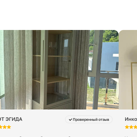
Т ЭГИДА
Инко
Проверенный отзыв