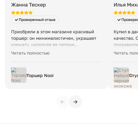
Жанна Тескер
Илья Мих
Проверенный отзыв
Провере
Приобрели в этом магазине красивый
Купил в да
торшер: он минималистичен, украшает
качество. 
комнату, наполняя ее теплым
понравилос
рассеянным светом. Яркость можно
изготовлен
Читать полностью
Читать пол
регулировать. Есть инструкция по
Общение ле
сборке. Доставили в срок, работают
быстро, на
профессионалы.
отвечают. 
Торшер Nooi
Сту
замечаний:
нож
проверять 
винт 2. Пр
указали но
←
→
побегать, 
остальном 
еще