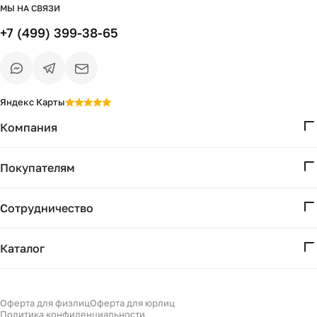
МЫ НА СВЯЗИ
+7 (499) 399-38-65
Яндекс Карты
Компания
О нас
Покупателям
Проекты
Вопросы и ответы
Контакты
Сотрудничество
Доставка и оплата
Реквизиты
Дизайнерам
Получение и возврат
Каталог
Бизнесу
Акции
Мебель
Есть вопрос?
Подбор
Уточним детали
Светильники
Оферта для физлиц
Оферта для юрлиц
Филдс в Дзене ↗
и дальнейшие шаги
Политика конфиденциальности