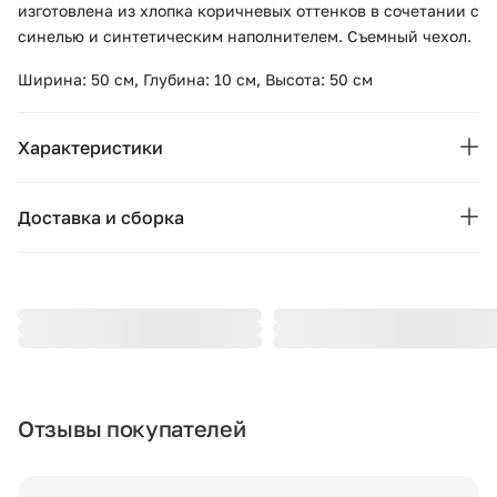
изготовлена из хлопка коричневых оттенков в сочетании с
синелью и синтетическим наполнителем. Съемный чехол.
Ширина: 50 см, Глубина: 10 см, Высота: 50 см
Характеристики
Бренд:
VICAL
Доставка и сборка
Коллекция:
Luka
Москва и область
Подушки, вазы, свечи — от 1490 ₽;
Страна бренда:
Испания
Стулья, пуфы, вешалки — от 1990 ₽;
Ширина (см):
Комоды, шкафы, стеллажи — от 3990 ₽.
50
Стоимость рассчитывается в зависимости от габаритов
Глубина (см):
10
товара, количества мест, проноса и подъёма на этаж. При
Отзывы покупателей
доставке за МКАД начисляется 80 ₽ за каждый километр.
Высота (см):
50
Точную стоимость уточняйте у менеджера.
Вес товара:
1 кг