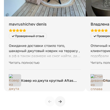
стоимость — 200 ₽ в сутки за заказ, даже если товар
занимает менее 1 м³.
mavrushichev denis
Владлена 
Проверенный отзыв
Провере
Ожидание доставки стоило того,
Отличный м
шакарный джутовый коврик на террасу ,
клиентори
в рф в таком размере не смог найти, да и
подобрали 
цвета в рф только однотонные. Заказал
оперативно
Читать полностью
Читать пол
еще несколько в дом. Спасибо!
быстро, ка
спасибо!
Ковер из джута круглый Aftas
Сто
diam 150 см бежевый
алю
раз
←
→