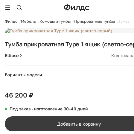
ойти
Филдс
Мебель
Комоды и тумбы
Прикроватные тумбы
Тумба п
1 / 5
Тумба прикроватная Type 1 ящик (светло-се
Ellipse
Код товара
Варианты модели
+12
46 200 ₽
Под заказ · изготовление 30–40 дней
Добавить в корзину