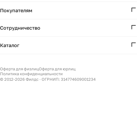
О нас
Покупателям
Проекты
Вопросы и ответы
Контакты
Сотрудничество
Доставка и оплата
Реквизиты
Дизайнерам
Получение и возврат
Каталог
Бизнесу
Акции
Мебель
Подбор
Светильники
Оферта для физлиц
Оферта для юрлиц
Филдс в Дзене ↗
Политика конфиденциальности
Декор
© 2012-
2026
Филдс · ОГРНИП: 314774609001234
Бренды