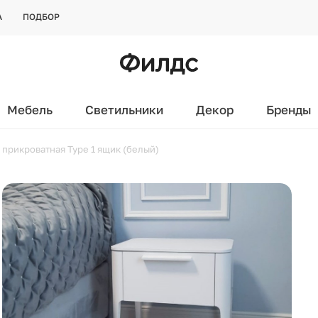
А
ПОДБОР
Мебель
Светильники
Декор
Бренды
 прикроватная Type 1 ящик (белый)