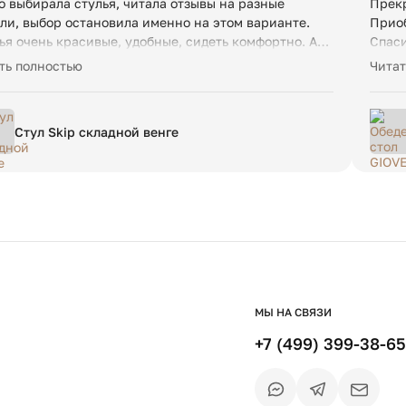
о выбирала стулья, читала отзывы на разные
Прекр
ли, выбор остановила именно на этом варианте.
Приоб
ья очень красивые, удобные, сидеть комфортно. А
Спаси
е главное, стулья не требуют сборки. В общем,
приве
ть полностью
Читат
пкой очень довольна и рекомендую от души) ФИЛДС
индив
ибо Вам!
корре
сроки
Стул Skip складной венге
пришл
местн
каник
практ
один 
после
правд
довол
чем м
и тов
МЫ НА СВЯЗИ
предс
+7 (499) 399-38-65
разны
сейча
потра
Инстр