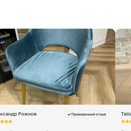
о терминала транспортной компании — 990 ₽.
Скачать
↗
оплата
».
TY010301310101
емого товара, но не менее 5000 ₽. Доступно для
 стоимость уточняйте у менеджера.
дерево, ДСП, МДФ
 с момента готовности к отгрузке. После этого
берёза, бук, дуб
нимальная стоимость — 200 ₽ в сутки за заказ, даже
50
41
ександр Рожнов
Tati
Проверенный отзыв
50