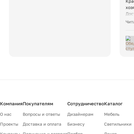
Вес товара:
Кра
хоз
Дос
Кон
Чит
про
вст
бар
осо
Компания
Покупателям
Сотрудничество
Каталог
О нас
Вопросы и ответы
Дизайнерам
Мебель
Проекты
Доставка и оплата
Бизнесу
Светильники
Контакты
Получение и возврат
Подбор
Декор