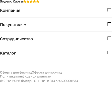
Яндекс Карты
Компания
О нас
Покупателям
Проекты
Вопросы и ответы
Контакты
Сотрудничество
Доставка и оплата
Реквизиты
Дизайнерам
Получение и возврат
Каталог
Бизнесу
Акции
Мебель
Подбор
Светильники
Оферта для физлиц
Оферта для юрлиц
Филдс в Дзене ↗
Политика конфиденциальности
Декор
© 2012-
2026
Филдс · ОГРНИП: 314774609001234
Бренды