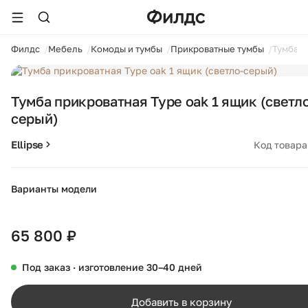
ойти
Филдс
Мебель
Комоды и тумбы
Прикроватные тумбы
Тумба п
1 / 5
Тумба прикроватная Type oak 1 ящик (светл
серый)
Ellipse
Код товара
Варианты модели
+12
65 800 ₽
Под заказ · изготовление 30–40 дней
Добавить в корзину