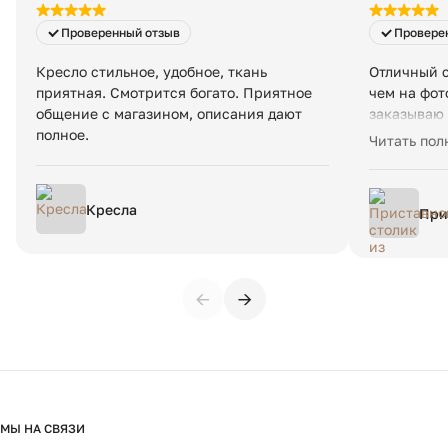
Проверенный отзыв
Провере
Кресло стильное, удобное, ткань
Отличный с
приятная. Смотрится богато. Приятное
чем на фот
общение с магазином, описания дают
заказываю 
полное.
очень опер
Читать пол
спасибо.
Кресла
При
дер
еди
←
→
МЫ НА СВЯЗИ