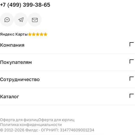
+7 (499) 399-38-65
Яндекс Карты
Компания
О нас
Покупателям
Проекты
Вопросы и ответы
Контакты
Сотрудничество
Доставка и оплата
Реквизиты
Дизайнерам
Получение и возврат
Каталог
Бизнесу
Акции
Мебель
Есть вопрос?
Подбор
Уточним детали
Светильники
Оферта для физлиц
Оферта для юрлиц
Филдс в Дзене ↗
и дальнейшие шаги
Политика конфиденциальности
Декор
© 2012-
2026
Филдс · ОГРНИП: 314774609001234