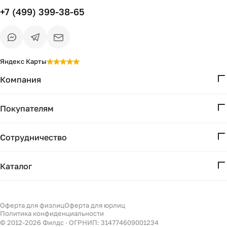
+7 (499) 399-38-65
Яндекс Карты
Компания
О нас
Покупателям
Проекты
Вопросы и ответы
Контакты
Сотрудничество
Доставка и оплата
Реквизиты
Дизайнерам
Получение и возврат
Каталог
Бизнесу
Акции
Мебель
Есть вопрос?
Подбор
Уточним детали
Светильники
Оферта для физлиц
Оферта для юрлиц
Филдс в Дзене ↗
и дальнейшие шаги
Политика конфиденциальности
Декор
© 2012-
2026
Филдс · ОГРНИП: 314774609001234