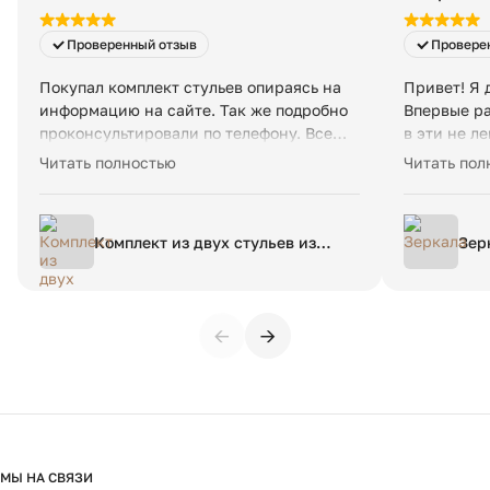
Проверенный отзыв
Провере
Покупал комплект стульев опираясь на
Привет! Я 
информацию на сайте. Так же подробно
Впервые ра
проконсультировали по телефону. Все
в эти не л
параметры (цвет/качество/ материал)
зеркало из
Читать полностью
Читать пол
соответствовали ожиданиям. Доставка
спасибо. У
была осуществлена во время.
слишком хо
Рекомендую.
связи, вла
Комплект из двух стульев из
Зер
информацие
ткани меланж Nordie единый
дальше...
размер каштановый
←
→
МЫ НА СВЯЗИ