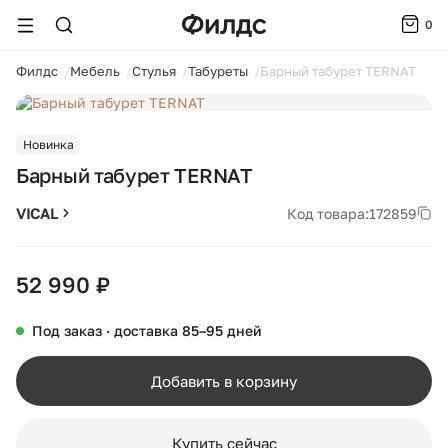
0
ойти
Филдс
Мебель
Стулья
Табуреты
Барный табурет TERNAT
1 / 5
Новинка
Барный табурет TERNAT
VICAL
Код товара:
172859
52 990 ₽
Под заказ · доставка 85–95 дней
Добавить в корзину
Купить сейчас