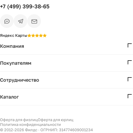
+7 (499) 399-38-65
Яндекс Карты
Компания
О нас
Покупателям
Проекты
Вопросы и ответы
Контакты
Сотрудничество
Доставка и оплата
Реквизиты
Дизайнерам
Получение и возврат
Каталог
Бизнесу
Акции
Мебель
Есть вопрос?
Подбор
Уточним детали
Светильники
Оферта для физлиц
Оферта для юрлиц
Филдс в Дзене ↗
и дальнейшие шаги
Политика конфиденциальности
Декор
© 2012-
2026
Филдс · ОГРНИП: 314774609001234