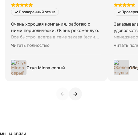
Проверенный отзыв
Провере
Очень хорошая компания, работаю с
Заказывала
ними периодически. Очень рекомендую.
удовольств
Все быстро, всегда в теме заказа (если
менеджеро
под заказ что-то), доставка вовремя и
самого тов
Читать полностью
Читать пол
четко. Возят мой любимый испанский
Шикарно вп
бренд La Forma. Очень достойная и
удовольст
удобная мебель, особенно стулья и
буду возвр
Стул Minna серый
Обе
кресла.
←
→
МЫ НА СВЯЗИ