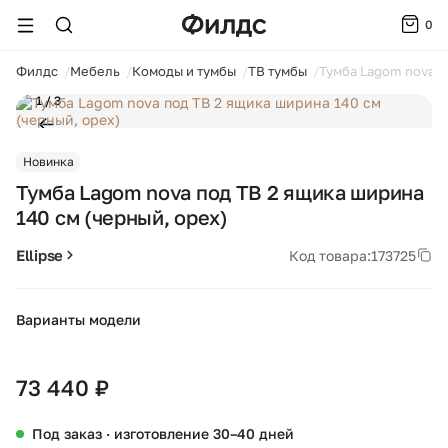
0
ойти
Филдс
Мебель
Комоды и тумбы
ТВ тумбы
Тумба Lagom nova п
1 / 3
Новинка
Тумба Lagom nova под ТВ 2 ящика ширина
140 см (черный, орех)
Ellipse
Код товара:
173725
Варианты модели
+10
73 440 ₽
Под заказ · изготовление 30–40 дней