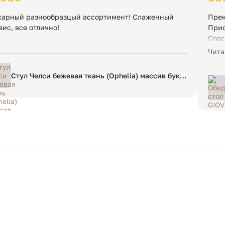
арный разнообразцый ассортимент! Слаженный
Прек
вис, все отлично!
Прио
Спас
прив
Чита
инди
корр
Стул Челси бежевая ткань (Ophelia) массив бука
срок
(орех)
приш
мест
кани
прак
один
посл
прав
дово
чем 
и то
пред
разн
сейч