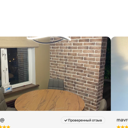
k@
mavr
Проверенный отзыв