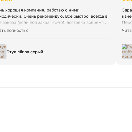
нь хорошая компания, работаю с ними
Здра
иодически. Очень рекомендую. Все быстро, всегда в
каче
е заказа (если под заказ что-то), доставка вовремя и
Перс
ко. Возят мой любимый испанский бренд La Forma.
поже
ать полностью
Чита
нь достойная и удобная мебель, особенно стулья и
Отли
сла.
Стул Minna серый