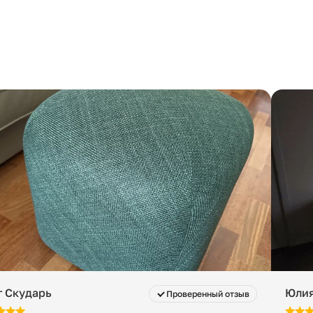
г Скударь
Юлия
Проверенный отзыв