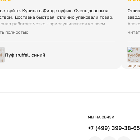
вствуйте. Купила в Филдс пуфик. Очень довольна
Отлич
ством. Доставка быстрая, отлично упаковали товар.
завод
онал работает четко - прислушиваются ко всем
Алекс
ланиям, быстро отвечают. Буду заказывать еще.
даже 
ть полностью
Читат
чный магазин
работ
Пуф truffel, синий
МЫ НА СВЯЗИ
+7 (499) 399-38-65