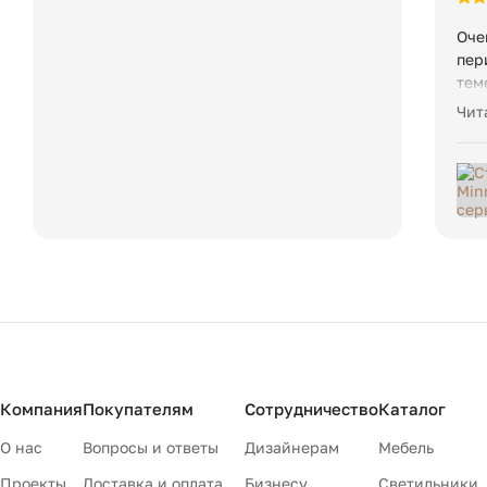
Оче
пер
тем
чет
Чит
Оче
кре
Компания
Покупателям
Сотрудничество
Каталог
О нас
Вопросы и ответы
Дизайнерам
Мебель
Проекты
Доставка и оплата
Бизнесу
Светильники