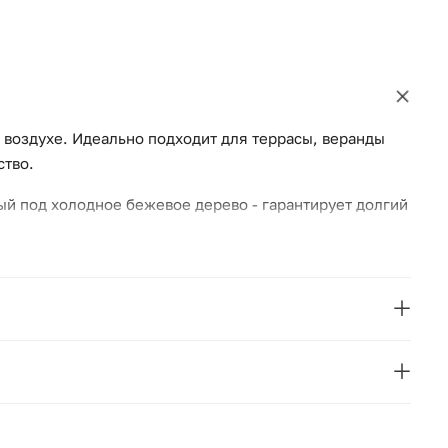
 воздухе. Идеально подходит для террасы, веранды
ство.
й под холодное бежевое дерево - гарантирует долгий
о искусственного ротанга серого цвета,
мую текстуру и приятные тактильные ощущения,
4SiS
Брюссель
Россия