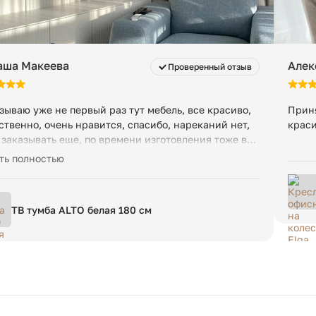
аша Макеева
Алек
Проверенный отзыв
зываю уже не первый раз тут мебель, все красиво,
Приня
ственно, очень нравится, спасибо, нареканий нет,
краси
 заказывать еще, по времени изготовления тоже все
чно
ть полностью
ТВ тумба ALTO белая 180 см