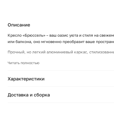
Описание
Кресло «Брюссель» – ваш оазис уюта и стиля на свежем
или балкона, оно мгновенно преобразит ваше простран
Прочный, но легкий алюминиевый каркас, стилизованны
срок службы и надежность. Изящная оплетка из круглог
Читать полностью
напоминающая натуральное плетение, дарит неповтори
создавая атмосферу мягкости и тепла.
Характеристики
Подушки состо
Бренд:
Доставка и сборка
Коллекция:
Москва и область
Подушки, вазы, свечи — от 1490 ₽;
Страна бренда: