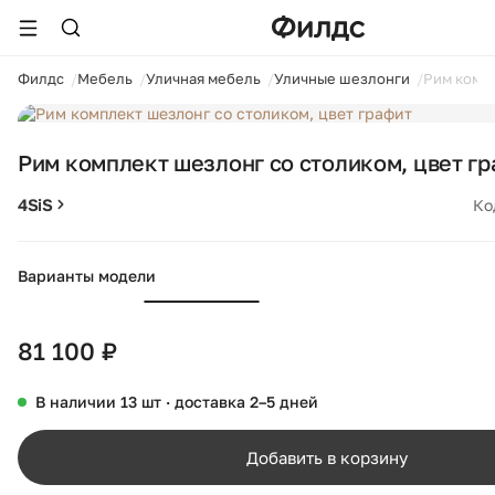
ойти
Филдс
Мебель
Уличная мебель
Уличные шезлонги
Рим компл
1 / 8
Рим комплект шезлонг со столиком, цвет г
4SiS
Ко
Варианты модели
81 100 ₽
В наличии 13 шт · доставка 2–5 дней
Добавить в корзину