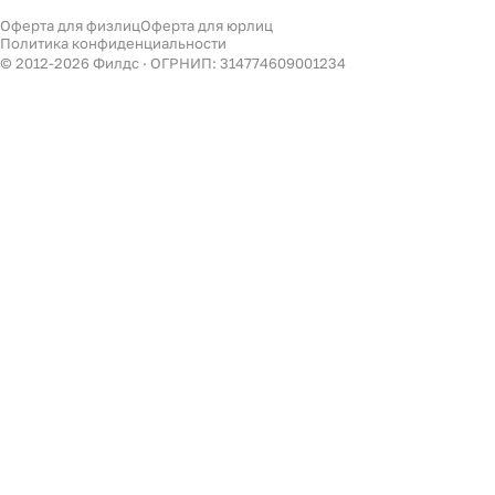
Светильники
Оферта для физлиц
Оферта для юрлиц
Филдс в Дзене ↗
Политика конфиденциальности
Декор
© 2012-
2026
Филдс · ОГРНИП: 314774609001234
Бренды