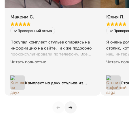
Максим С.
Юлия Л.
Проверенный отзыв
Провере
Покупал комплект стульев опираясь на
Я очень до
информацию на сайте. Так же подробно
столик, ко
проконсультировали по телефону. Все
наш интерь
параметры (цвет/качество/ материал)
потом случ
Читать полностью
Читать пол
соответствовали ожиданиям. Доставка
зеленый ст
была осуществлена во время.
Филдс и пр
Рекомендую.
своему сча
Комплект из двух стульев из
Сто
идентичен 
ткани меланж Nordie единый
син
мне помогл
размер каштановый
Филдс! По
менеджеру,
←
→
оперативны
за их крут