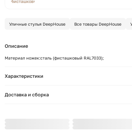
Уличные стулья DeepHouse
Все товары DeepHouse
Описание
Материал ножек:сталь (фисташковый RAL7033);
Характеристики
Бренд:
Доставка и сборка
Коллекция:
Москва и область
Подушки, вазы, свечи — от 1490 ₽;
Страна бренда:
Стулья, пуфы, вешалки — от 1990 ₽;
Ширина (см):
Комоды, шкафы, стеллажи — от 3990 ₽.