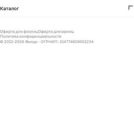
Дизайнерам
Получение и возврат
Каталог
Бизнесу
Акции
Мебель
Подбор
Светильники
Оферта для физлиц
Оферта для юрлиц
Филдс в Дзене ↗
Политика конфиденциальности
Декор
© 2012-
2026
Филдс · ОГРНИП: 314774609001234
Бренды