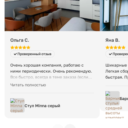
Ольга С.
Яна В.
Проверенный отзыв
Провере
Очень хорошая компания, работаю с
Шикарные с
ними периодически. Очень рекомендую.
Легкая сбо
Все быстро, всегда в теме заказа (если
быстрая. П
под заказ что-то), доставка вовремя и
Читать полностью
четко. Возят мой любимый испанский
бренд La Forma. Очень достойная и
Бар
удобная мебель, особенно стулья и
ком
Стул Minna серый
кресла.
раз