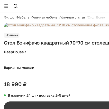
ойти
Филдс
Мебель
Уличная мебель
Уличные стулья
Стол Бонифач
1 / 16
Новинка
Стол Бонифачо квадратный 70*70 см столе
DeepHouse
Варианты модели
18 990 ₽
В наличии 24 шт · доставка 2–5 дней