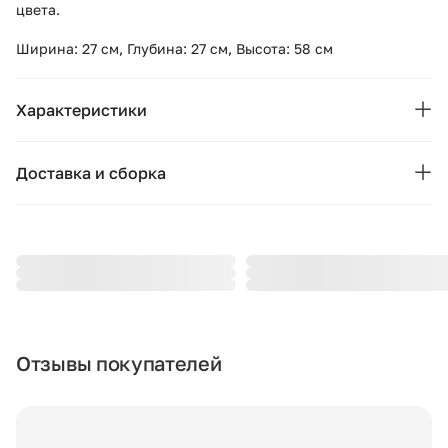
цвета.
Ширина: 27 см, Глубина: 27 см, Высота: 58 см
Характеристики
Основные характеристики
Доставка и сборка
Бренд:
VICAL
Москва и область
Страна бренда:
Испания
Подушки, вазы, свечи — от 1490 ₽;
Стулья, пуфы, вешалки — от 1990 ₽;
Коллекция:
DIONE
Комоды, шкафы, стеллажи — от 3990 ₽.
Цвет:
коричневый
Стоимость рассчитывается в зависимости от габаритов
товара, количества мест, проноса и подъёма на этаж. При
Отзывы покупателей
Гарантия:
12 месяцев
доставке за МКАД начисляется 80 ₽ за каждый километр.
Точную стоимость уточняйте у менеджера.
Сборка:
не требуется
Другие города