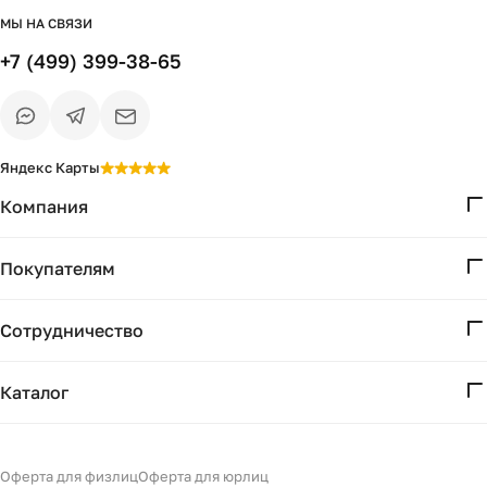
МЫ НА СВЯЗИ
+7 (499) 399-38-65
Яндекс Карты
Компания
О нас
Покупателям
Проекты
Вопросы и ответы
Контакты
Сотрудничество
Доставка и оплата
Реквизиты
Дизайнерам
Получение и возврат
Каталог
Бизнесу
Акции
Мебель
Подбор
Светильники
Оферта для физлиц
Оферта для юрлиц
Филдс в Дзене ↗