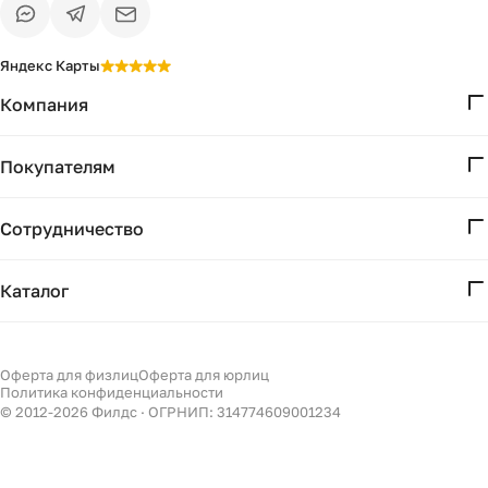
Яндекс Карты
Компания
О нас
Покупателям
Проекты
Вопросы и ответы
Контакты
Сотрудничество
Доставка и оплата
Реквизиты
Дизайнерам
Получение и возврат
Каталог
Бизнесу
Акции
Мебель
Подбор
Светильники
Оферта для физлиц
Оферта для юрлиц
Филдс в Дзене ↗
Политика конфиденциальности
Декор
© 2012-
2026
Филдс · ОГРНИП: 314774609001234
Бренды