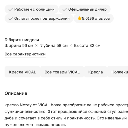
Работаем с юрлицами
Официальный дилер
Оплата после подтверждения
5,0
196 отзывов
Габариты модели
Ширина 56 см
Глубина 58 см
Высота 82 см
Все характеристики
Кресла VICAL
Все товары VICAL
Кресла
Коллек
Описание
кресло Nozay от VICAL home преобразит ваше рабочее прост
функциональностью. Этот вращающийся офисный стул разме
дуба и сочетает в себе стиль и практичность. Это идеальны
нужен элемент изысканности.