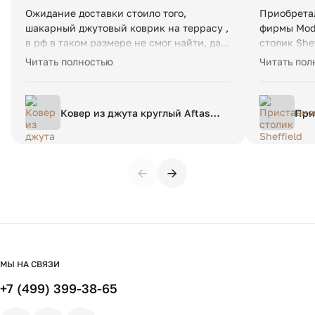
Ожидание доставки стоило того,
Приобретал
шакарный джутовый коврик на террасу ,
фирмы Mod 
в рф в таком размере не смог найти, да и
столик She
цвета в рф только однотонные. Заказал
Покупкой о
Читать полностью
Читать пол
еще несколько в дом. Спасибо!
Александр
по товару,
интерьере,
Ковер из джута круглый Aftas
При
Доставку п
diam 150 см бежевый
время. Соб
Магазин р
←
→
МЫ НА СВЯЗИ
+7 (499) 399-38-65