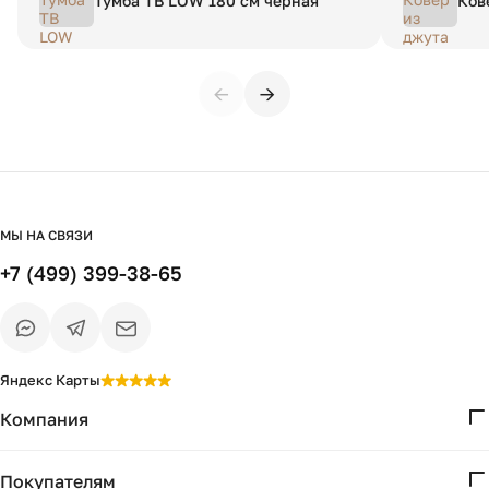
Тумба ТВ LOW 180 см черная
Ков
dia
←
→
МЫ НА СВЯЗИ
+7 (499) 399-38-65
Яндекс Карты
Компания
О нас
Покупателям