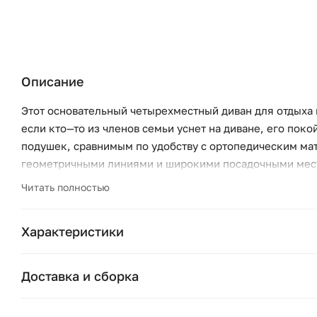
Описание
Этот основательный четырехместный диван для отдыха 
если кто—то из членов семьи уснет на диване, его по
подушек, сравнимым по удобству с ортопедическим ма
геометричными линиями и широкими посадочными мест
коллекцию изделий Case. Эта модель достойно впишетс
Читать полностью
современному дизайну и эргономичному наполнителю.
Объемные подушки из прорезиненного пенополиуретана
Характеристики
расположенной глубокой посадкой создают необычайно
Бренд:
форму. Все чехлы съемные, их можно стирать. Диваны н
Доставка и сборка
центре помещения. В комплекте с диванами поставляю
Коллекция:
заказу в нескольких категориях ткани и в разных вари
Москва и область