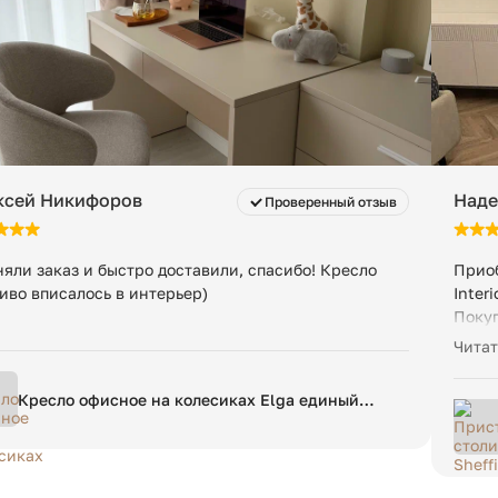
ксей Никифоров
Наде
Проверенный отзыв
яли заказ и быстро доставили, спасибо! Кресло
Приоб
иво вписалось в интерьер)
Inter
Покуп
подро
Читат
фотог
заказ
Кресло офисное на колесиках Elga единый
Собра
размер бежевый