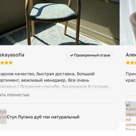
GRAVITACIA 13
требуется
12 месяцев
909+928/05Gr13
skayasofia
Але
Проверенный отзыв
арное качество, быстрая доставка, большой
Прин
ортимент, вежливый менеджер. Все очень
крас
ративно ! Огромное спасибо. Заказывали 6 стульев+6
ушек на них, а так же столик.
ать полностью
Стул Лугано дуб тон натуральный