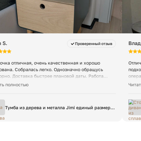
 S.
Влад
Проверенный отзыв
очка отличная, очень качественная и хорошо
Отлич
ована. Собралась легко. Однозначно обращусь
подхо
орно. Доставка быстрее плановой даты. Работа
опера
джеров тоже отличная - отвечали быстро и по делу
досту
ть полностью
Читат
Тумба из дерева и металла Jimi единый размер
зеленый