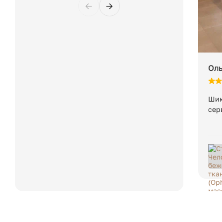
←
→
Вес в упаковке:
Оль
Шик
сер