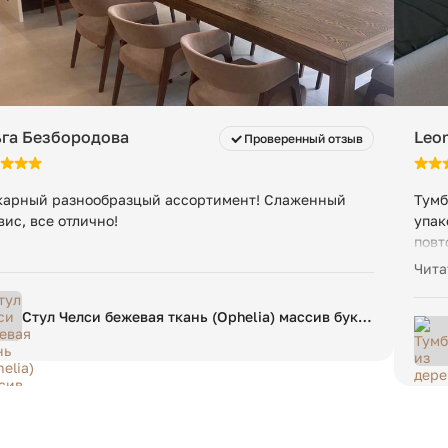
162 кг
га Безбородова
Leon
Проверенный отзыв
арный разнообразцый ассортимент! Слаженный
Тумб
вис, все отлично!
упак
повт
мене
Чита
Стул Челси бежевая ткань (Ophelia) массив бука
(орех)